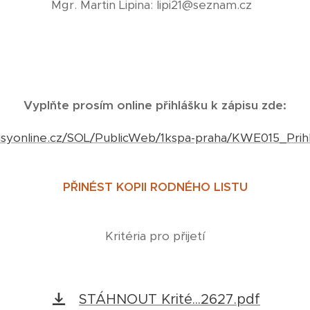
Mgr. Martin Lipina: lipi21@seznam.cz
Vyplňte prosím online přihlášku k zápisu zde:
apisyonline.cz/SOL/PublicWeb/1kspa-praha/KWE015_Prih
PŘINÉST KOPII RODNÉHO LISTU
Kritéria pro přijetí
STÁHNOUT Krité...2627.pdf