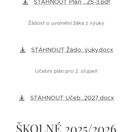
STÁHNOUT Plán ...ZŠ-3.pdf
Žádost o uvolnění žáka z výuky
STÁHNOUT Žádo...ýuky.docx
Učební plán pro 2. stupeň
STÁHNOUT Učeb...2027.docx
ŠKOLNÉ 2025/2026