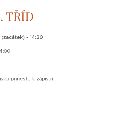
1
. TŘÍD
 (začátek) - 14:30
14:00
ášku přineste k zápisu)